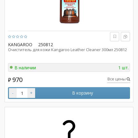
KANGAROO
250812
Очиститель для кожи Kangaroo Leather Cleaner 300мл 250812
В наличии
1 шт.
970
Все цены
₽
-
+
В корзину