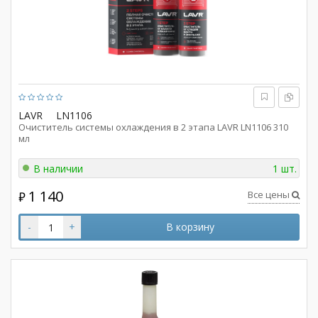
LAVR
LN1106
Очиститель системы охлаждения в 2 этапа LAVR LN1106 310
мл
В наличии
1 шт.
1 140
Все цены
₽
-
+
В корзину