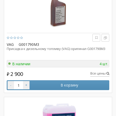
VAG
G001790M3
Присадка к дизельному топливу (VAG) оригинал G001790M3
В наличии
4 шт.
2 900
Все цены
₽
-
+
В корзину