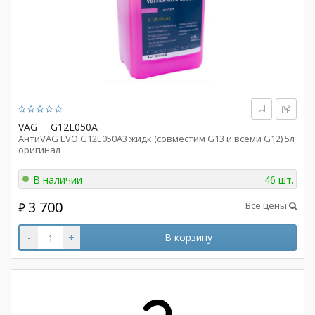
VAG
G12E050A
АнтиVAG EVO G12E050A3 жидк (совместим G13 и всеми G12) 5л
оригинал
В наличии
46 шт.
3 700
Все цены
₽
-
+
В корзину