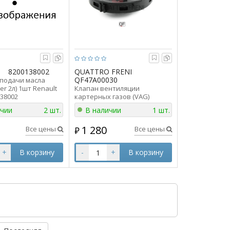
8200138002
QUATTRO FRENI
QF47A00030
подачи масла
er 2л) 1шт Renault
Клапан вентиляции
138002
картерных газов (VAG)
Quattro Freni QF47A00030
ичии
2 шт.
В наличии
1 шт.
аналог 077103245B
1 280
Все цены
Все цены
₽
+
В корзину
-
+
В корзину