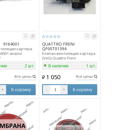
9164001
QUATTRO FRENI
QF00T01394
тиляции картера
64001 аналог
Клапан вентиляции картера
F
(VAG) Quattro Freni
QF00T01394 аналог
ичии
2 шт.
В наличии
1 шт.
03C103175G
1 050
Все цены
Все цены
₽
+
В корзину
-
+
В корзину