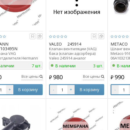
ANN
VALEO
245914
METACO
103495N
Клапан вентиляции (VAG)
Шланг вен
ана VAG
бака (клапан адсорбера)
Metaco 91
отделителя Hermann
Valeo 245914 аналог
06A103213
103495N аналог
06D133517B(C)
наличии
7 шт.
В наличии
3 шт.
В нал
3495N
0
980
990
Все цены
Все цены
₽
₽
+
В корзину
-
+
В корзину
-