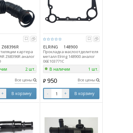
Z68396R
ELRING
148900
тиляции картера
Прокладка маслоотделителя
MAR Z68396R аналог
металл Elring 148900 аналог
D
06E103771C
ичии
2 шт.
В наличии
1 шт.
950
Все цены
Все цены
₽
+
В корзину
-
+
В корзину