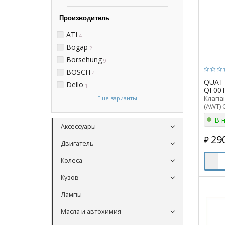
Производитель
ATI
4
Bogap
2
Borsehung
9
BOSCH
4
QUAT
Dello
1
QF00T
Клапа
Еще варианты
(AWT) 
QF00T0
В 
03510
Аксессуары
29
₽
Двигатель
-
Колеса
Кузов
Лампы
Масла и автохимия