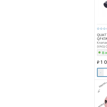
QUAT
QF47A
Клапа
(VAG) 
QF47A0
В 
1 
₽
-