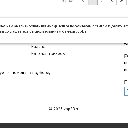
Первая
1
2
3
Интернет магазин
К
ляет нам анализировать взаимодействие посетителей с сайтом и делать ег
г.
вы соглашаетесь с использованием файлов cookie.
Заказы
+7
Корзина
va
Баланс
Каталог товаров
Р
пн
в
буется помощь в подборе,
П
© 2026 zap38.ru