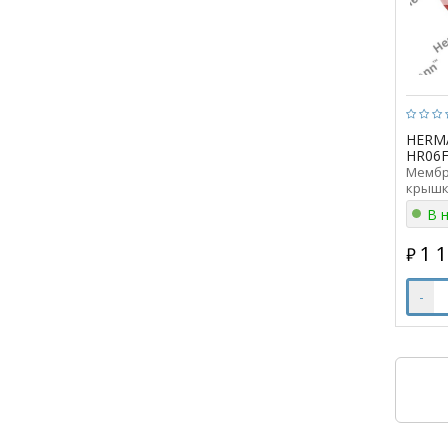
HERM
HR06
Мембр
крышк
HR06F
В 
06F10
1 
₽
-