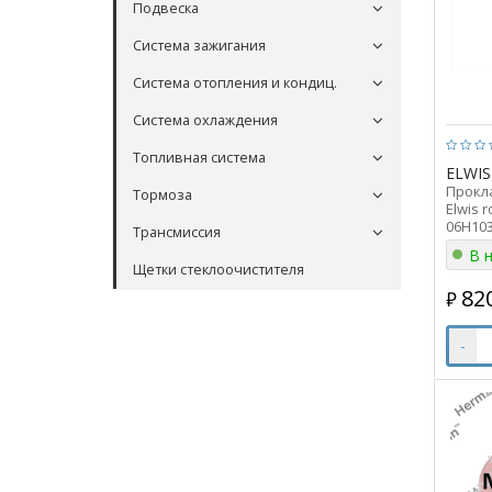
Подвеска
Система зажигания
Система отопления и кондиц.
Система охлаждения
Топливная система
ELWIS
Прокл
Тормоза
Elwis 
06H10
Трансмиссия
В 
Щетки стеклоочистителя
82
₽
-