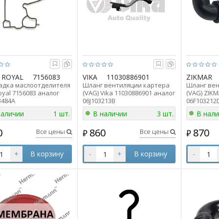
 ROYAL
7156083
VIKA
11030886901
ZIKMAR
адка маслоотделителя
Шланг вентиляции картера
Шланг вен
royal 7156083 аналог
(VAG) Vika 11030886901 аналог
(VAG) ZIK
3484A
06J103213B
06F103212
наличии
1 шт.
В наличии
3 шт.
В нал
0
860
870
Все цены
Все цены
₽
₽
+
В корзину
-
+
В корзину
-