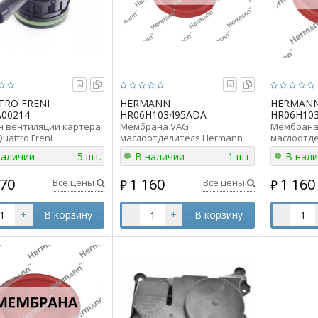
TRO FRENI
HERMANN
HERMAN
00214
HR06H103495ADA
HR06H10
н вентиляции картера
Мембрана VAG
Мембрана
Quattro Freni
маслоотделителя Hermann
маслоотд
0214 аналог 04E103175
HR06H103495ADA аналог
HR06H1034
наличии
5 шт.
В наличии
1 шт.
В нал
06H103495AD
06H103495
070
1 160
1 160
Все цены
Все цены
₽
₽
+
В корзину
-
+
В корзину
-