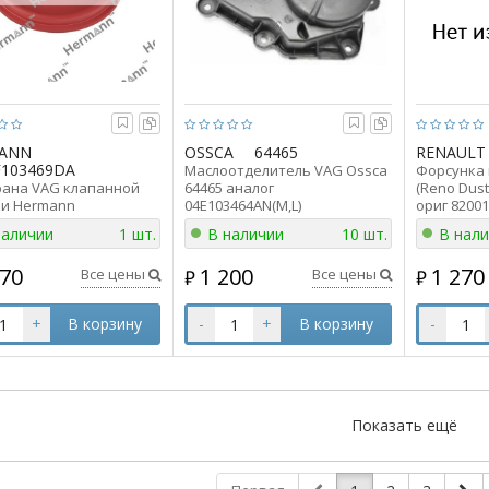
ANN
OSSCA
64465
RENAULT
F103469DA
Маслоотделитель VAG Ossca
Форсунка 
ана VAG клапанной
64465 аналог
(Reno Dust
и Hermann
04E103464AN(M,L)
ориг 8200
103469DA аналог
наличии
1 шт.
В наличии
10 шт.
В нал
3469D
170
1 200
1 270
Все цены
Все цены
₽
₽
+
В корзину
-
+
В корзину
-
Показать ещё