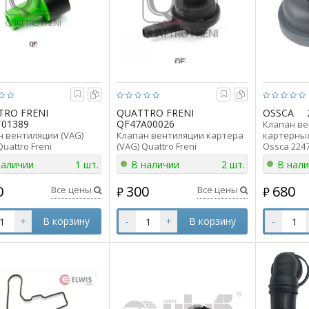
TRO FRENI
QUATTRO FRENI
OSSCA
01389
QF47A00026
Клапан в
н вентиляции (VAG)
Клапан вентиляции картера
картерных
Quattro Freni
(VAG) Quattro Freni
Ossca 224
1389 аналог
QF47A00026 аналог
034129101
наличии
1 шт.
В наличии
2 шт.
В нал
3245G
030103175B/03C103558M
0
300
680
Все цены
Все цены
₽
₽
+
В корзину
-
+
В корзину
-