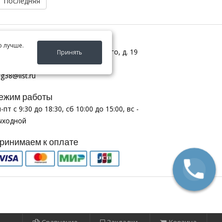
Последняя
онтакты
о лучше.
 Иркутск ул. ул. Франк-Каменецкого, д. 19
Принять
 (9025) 160-854
g38@list.ru
ежим работы
-пт с 9:30 до 18:30, сб 10:00 до 15:00, вс -
ыходной
ринимаем к оплате