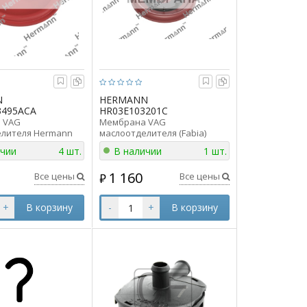
N
HERMANN
3495ACA
HR03E103201C
 VAG
Мембрана VAG
елителя Hermann
маслоотделителя (Fabia)
95ACA аналог
Hermann HR03E103201C
ичии
4 шт.
В наличии
1 шт.
AC(AD)
аналог 03E103201C
1 160
Все цены
Все цены
₽
+
В корзину
-
+
В корзину