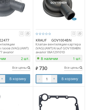
22477
KRAUF
GOV1004BN
ентиляции
Клапан вентиляции картера
 газов (VAG) (AWT)
(VAG) (AWT) Krauf GOV1004BN
77 аналог
аналог 06A129101D
B
ичии
2 шт.
В наличии
1 шт.
730
Все цены
Все цены
₽
+
В корзину
-
+
В корзину