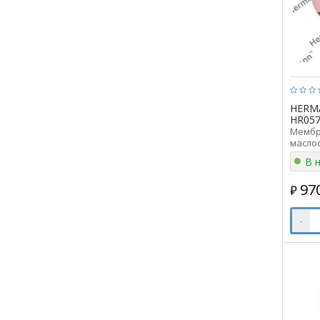
HERM
HR057
Мембр
масло
HR057
В 
05710
97
₽
-