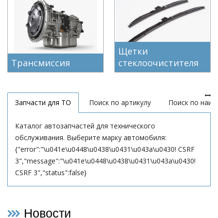
Щетки
Трансмиссия
стеклоочистителя
Запчасти для ТО
Поиск по артикулу
Поиск по наи
Каталог автозапчастей для технического
обслуживания. Выберите марку автомобиля:
{"error":"\u041e\u0448\u0438\u0431\u043a\u0430! CSRF
3","message":"\u041e\u0448\u0438\u0431\u043a\u0430!
CSRF 3","status":false}
Новости