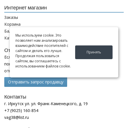
Интернет магазин
Заказы
Корзина
Баланс
Мы используем cookie. Это
Каталог товаров
позволяет нам анализировать
взаимодействие посетителей с
Отправить запрос
сайтом и делать его лучше.
Принять
Продолжая пользоваться
Если Вы не нашли нужные запчасти, или Вам требуется
сайтом, вы соглашаетесь с
помощь в подборе,
использованием файлов cookie.
отправьте нам запрос - мы Вам поможем
Отправить запрос продавцу
Контакты
г. Иркутск ул. ул. Франк-Каменецкого, д. 19
+7 (9025) 160-854
vag38@list.ru