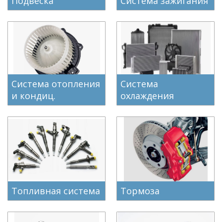
Подвеска
Система зажигания
Система отопления
Система
и кондиц.
охлаждения
Топливная система
Тормоза