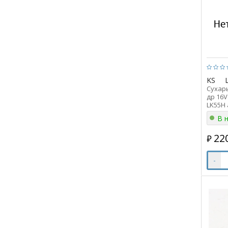
KS
Сухарь
др 16V 
LK55H 
В 
22
₽
-