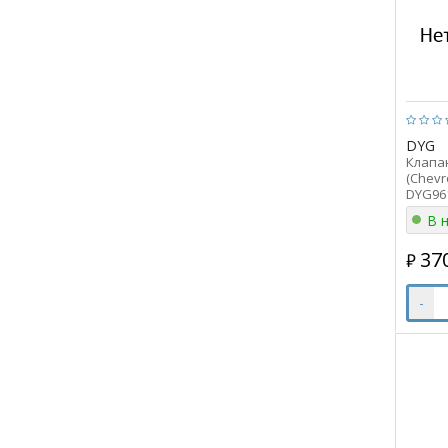
DYG
Клапа
(Chevro
DYG961
В 
37
₽
-