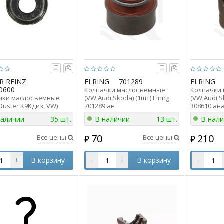
R REINZ
ELRING
701289
ELRING
0600
Колпачки маслосъемные
Колпачки
чки маслосъемные
(VW,Audi,Skoda) (1шт) Elring
(VW,Audi,S
Duster K9Kдиз, VW)
701289 ан
308610 ан
Victor Reinz 703130600
047109675/027109675
наличии
35 шт.
В наличии
13 шт.
В нал
109675A/8200496321
70
210
Все цены
Все цены
₽
₽
+
В корзину
-
+
В корзину
-