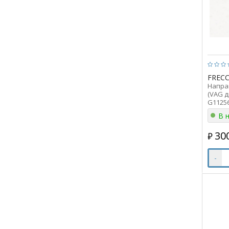
FRECC
Напра
(VAG д
G1125
В 
30
₽
-