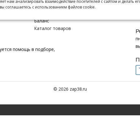
ляет нам анализировать взаимодействие посетителей с сайтом и делать ег
г.
Заказы
вы соглашаетесь с использованием файлов cookie.
+7
Корзина
va
Баланс
Каталог товаров
Р
пн
в
буется помощь в подборе,
П
© 2026 zap38.ru