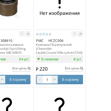
308610
PMC
HCZC006
 маслосъемные
Клапана ГБЦ впускной
koda) (1шт) Elring
(Chevrolet
алог 04E109675
Lacetti,Cruze(109л.с),AveoT250)
(1.4и1.6) (1шт) Parts-Mall
ичии
64 шт.
В наличии
8 шт.
HCZC006 ан 96896007 /
96440081 PMC
220
Все цены
Все цены
₽
+
В корзину
-
+
В корзину