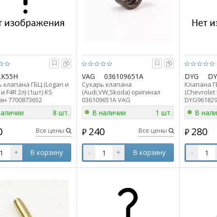
LK55H
VAG
036109651A
DYG
DY
 клапана ГБЦ (Logan и
Сухарь клапана
Клапана Г
и F4R 2л) (1шт) KS
(Audi,VW,Skoda) оригинал
(Chevrolet 
ан 7700873652
036109651A VAG
DYG961829
наличии
8 шт.
В наличии
1 шт.
В нал
0
240
280
Все цены
Все цены
₽
₽
+
В корзину
-
+
В корзину
-