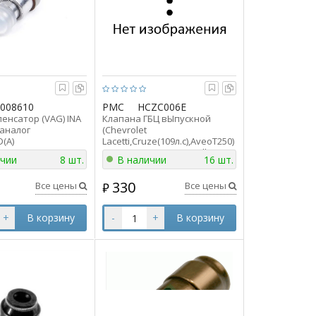
0008610
PMC
HCZC006E
енсатор (VAG) INA
Клапана ГБЦ вЫпускной
 аналог
(Chevrolet
D(A)
Lacetti,Cruze(109л.с),AveoT250)
(1.4и1.6) (1шт) Parts-Mall
ичии
8 шт.
В наличии
16 шт.
HCZC006E ан 96440079 /
25192555 PMC
330
Все цены
Все цены
₽
+
В корзину
-
+
В корзину