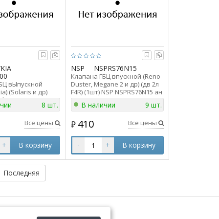
KIA
NSP
NSPRS76N15
00
Клапана ГБЦ впускной (Reno
БЦ вЫпускной
Duster, Megane 2 и др) (дв 2л
a) (Solaris и др)
F4R) (1шт) NSP NSPRS76N15 ан
dai ориг
7701474287
ичии
8 шт.
В наличии
9 шт.
0 ан 222122B400
410
Все цены
Все цены
₽
+
В корзину
-
+
В корзину
Последняя
онтакты