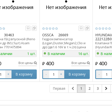
30463
OSSCA
26669
HYUNDAI/
222122B0
а ГБЦ впускной (Reno
Гидрокомпенсатор
и др 8V) (1шт) Asam
(Logan,Duster,Megan2,Clio и
Клапана Г
ан 7701475894
др) (дв1.6 16V в т.ч.2л) (цена
(Hyundai/Ki
за 1шт) Ossca 26669 ан
(1шт) Hyun
наличии
1 шт.
В наличии
16 шт.
В нал
7700107555
222122B00
0
400
400
Все цены
Все цены
₽
₽
+
В корзину
-
+
В корзину
-
Первая
1
2
3
Интернет магазин
К