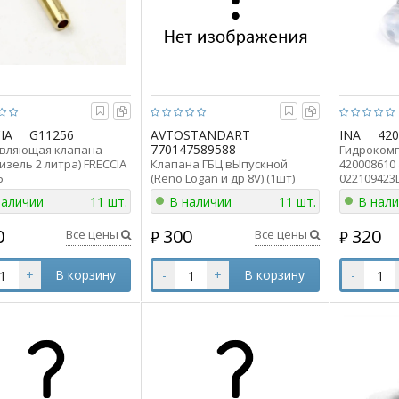
IA
G11256
AVTOSTANDART
INA
42
770147589588
вляющая клапана
Гидрокомп
изель 2 литра) FRECCIA
Клапана ГБЦ вЫпускной
420008610
6
(Reno Logan и др 8V) (1шт)
022109423
AVTOSTANDART 770147589588
наличии
11 шт.
В наличии
11 шт.
В нал
ан 7701475895
0
300
320
Все цены
Все цены
₽
₽
+
В корзину
-
+
В корзину
-