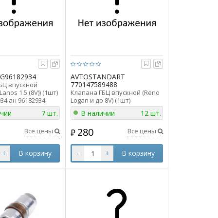
G96182934
AVTOSTANDART
770147589488
БЦ впускной
Lanos 1.5 (8V)) (1шт)
Клапана ГБЦ впускной (Reno
34 ан 96182934
Logan и др 8V) (1шт)
AVTOSTANDART 770147589488
ичии
7 шт.
В наличии
12 шт.
ан 7701475894
280
Все цены
Все цены
₽
+
В корзину
-
+
В корзину