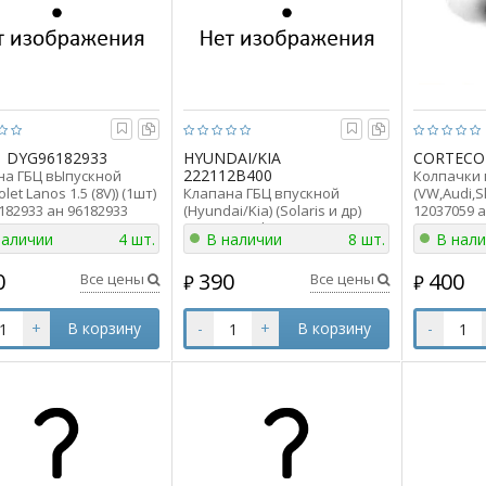
DYG96182933
HYUNDAI/KIA
CORTECO
222112B400
на ГБЦ вЫпускной
Колпачки
let Lanos 1.5 (8V)) (1шт)
Клапана ГБЦ впускной
(VW,Audi,S
82933 ан 96182933
(Hyundai/Kia) (Solaris и др)
12037059 
(1шт) Hyundai ориг
04E109675L
наличии
4 шт.
В наличии
8 шт.
В нал
222112B400
0
390
400
Все цены
Все цены
₽
₽
+
В корзину
-
+
В корзину
-