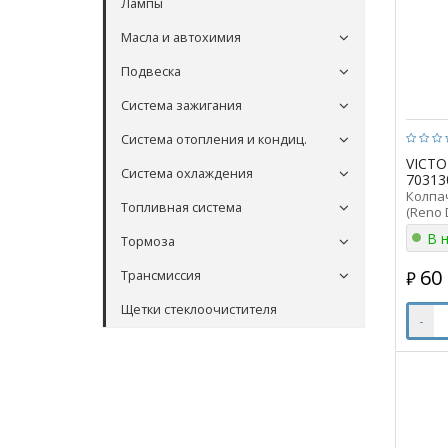
Лампы
Масла и автохимия
Подвеска
Система зажигания
Система отопления и кондиц.
VICTO
Система охлаждения
70313
Колпа
Топливная система
(Reno 
(1шт) 
В 
Тормоза
ан 036
60
Трансмиссия
₽
Щетки стеклоочистителя
-