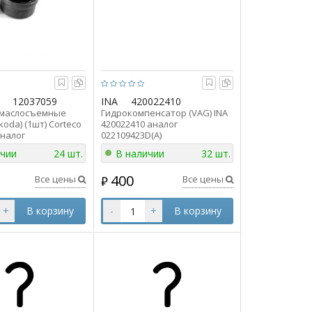
12037059
INA
420022410
 маслосъемные
Гидрокомпенсатор (VAG) INA
koda) (1шт) Corteco
420022410 аналог
аналог
022109423D(A)
(A)
ичии
24 шт.
В наличии
32 шт.
400
Все цены
Все цены
₽
+
В корзину
-
+
В корзину