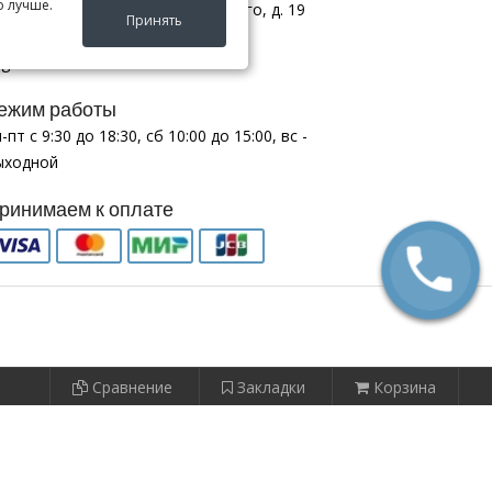
о лучше.
 Иркутск ул. ул. Франк-Каменецкого, д. 19
Принять
 (9025) 160-854
g38@list.ru
ежим работы
-пт с 9:30 до 18:30, сб 10:00 до 15:00, вс -
ыходной
ринимаем к оплате
Сравнение
Закладки
Корзина