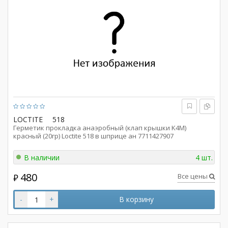
LOCTITE
518
Герметик прокладка анаэробный (клап крышки K4M)
красный (20гр) Loctite 518 в шприце ан 7711427907
В наличии
4 шт.
480
Все цены
₽
-
+
В корзину