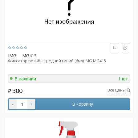
IMG
MG415
Фиксатор резьбы средний синий (6мл) IMG MG415
В наличии
1 шт.
300
Все цены
₽
-
+
В корзину