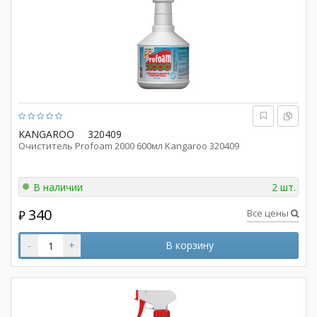
KANGAROO
320409
Очиститель Profoam 2000 600мл Kangaroo 320409
В наличии
2 шт.
340
Все цены
₽
-
+
В корзину