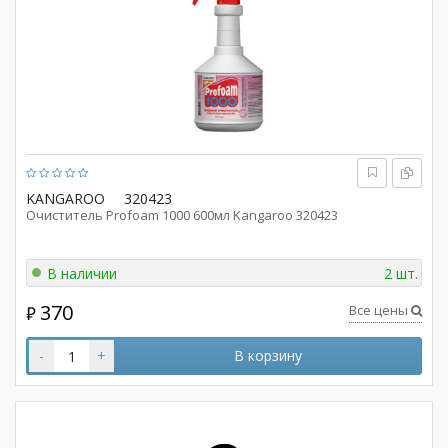
KANGAROO
320423
Очиститель Profoam 1000 600мл Kangaroo 320423
В наличии
2 шт.
370
Все цены
₽
-
+
В корзину