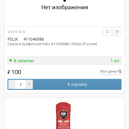
FELIX
411040086
Смазка графитная Felix 411040086 (100гр) (Россия)
В наличии
1 шт.
100
Все цены
₽
-
+
В корзину