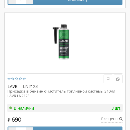
LAVR
LN2123
Присадка в бензин очиститель топливной системы 310мл
LAVR LN2123
В наличии
3 шт.
690
Все цены
₽