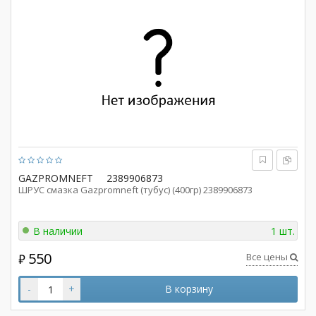
GAZPROMNEFT
2389906873
ШРУС смазка Gazpromneft (тубус) (400гр) 2389906873
В наличии
1 шт.
550
Все цены
₽
-
+
В корзину