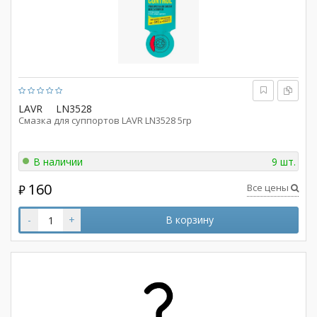
LAVR
LN3528
Смазка для суппортов LAVR LN3528 5гр
В наличии
9 шт.
160
Все цены
₽
-
+
В корзину