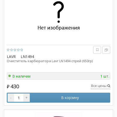
LAVR
LN1494
Очиститель карбюратора Lavr LN1494 спрей (650гр)
В наличии
1 шт.
430
Все цены
₽
-
+
В корзину