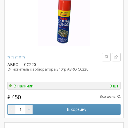
ABRO
CC220
Очиститель карбюратора 340гр ABRO CC220
В наличии
9 шт.
450
Все цены
₽
-
+
В корзину